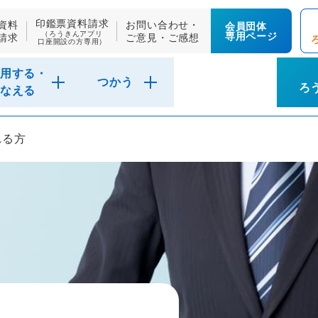
印鑑票資料請求
資料
お問い合わせ・
会員団体
（ろうきんアプリ
専用ページ
請求
ご意見・ご感想
口座開設の方専用）
用する・
つかう
ろ
なえる
れる方