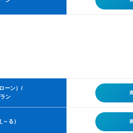
ーン
ローン）/
ラン
え～る）