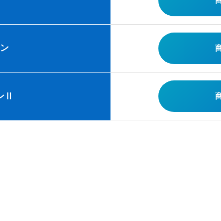
ーン
ンⅡ