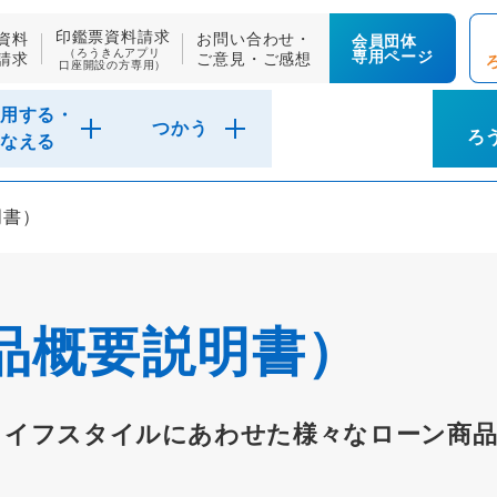
印鑑票資料請求
資料
お問い合わせ・
会員団体
（ろうきんアプリ
専用ページ
請求
ご意見・ご感想
口座開設の方専用）
用する・
つかう
ろ
なえる
明書）
品概要説明書）
ライフスタイルにあわせた様々なローン商