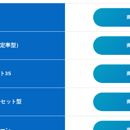
定率型）
ト35
5セット型