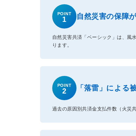
POINT
自然災害の保障
1
自然災害共済「ベーシック」は、風
ります。
POINT
「落雷」による
2
過去の原因別共済金支払件数（火災