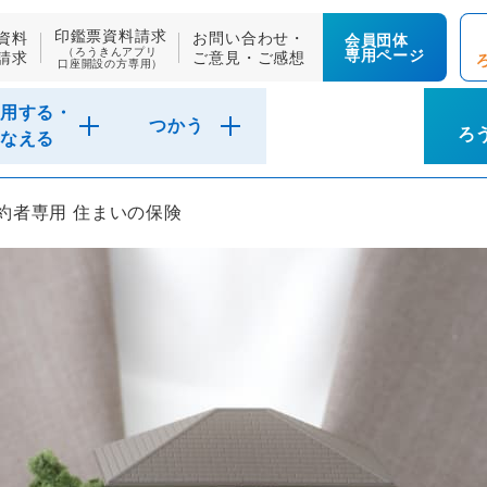
印鑑票資料請求
資料
お問い合わせ・
会員団体
（ろうきんアプリ
専用ページ
請求
ご意見・ご感想
口座開設の方専用）
用する・
つかう
ろ
なえる
約者専用 住まいの保険