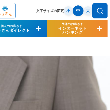
小
中
大
文字サイズの変更
団体のお客さま
個人のお客さま
インターネット
うきんダイレクト
バンキング