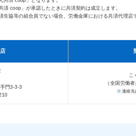
共済 coop」となります。
済 coop」が承諾したときに共済契約は成立します。
済生協等の組合員でない場合、労働金庫における共済代理店
理店
庫
こ
（全国労働者
門3-3-3
連絡先
210