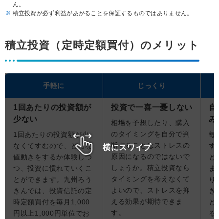
ん。
積立投資が必ず利益があがることを保証するものではありません。
積立投資（定時定額買付）のメリット
手軽に
じっくり
1回あたりの投資額が
投資で一喜一憂しない
自
少ない
み
相場を予想したり、購入
のタイミングを自分で判
1回あたりの投資額が少
毎
断することはストレスの
なくてすむので、どんな
す
横にスワイプ
原因になるのではないで
値動きをするか体験しつ
と
しょうか。積立投資なら
つ、投資に慣れていくこ
ま
タイミングを考えなくて
とができます。九州ろう
り
よいので、ストレスを抑
きんでは、投資信託の定
き
える効果が期待できま
時定額買付を毎月1,000
と
す。
円以上1,000円単位でお
る