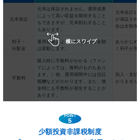
元本は保証されません。運用成果
元本合計1,
によって高い収益を期待すること
元本保証
が保証され
もできますが、元本割れすること
合は全額保
もあります。
横にスワイプ
利子・
運用成果によって受け取れる金額
あらかじめ
分配金
は変動します。
く利子が受
購入時に手数料がかかる（ファン
ドによっては、無料のものもあり
ます。）他、運用期間中には信託
預入・支払
手数料
報酬などがかかります。また、換
かりません
金時にも手数料が発生することが
あります。
POINT
5
少額投資非課税制度