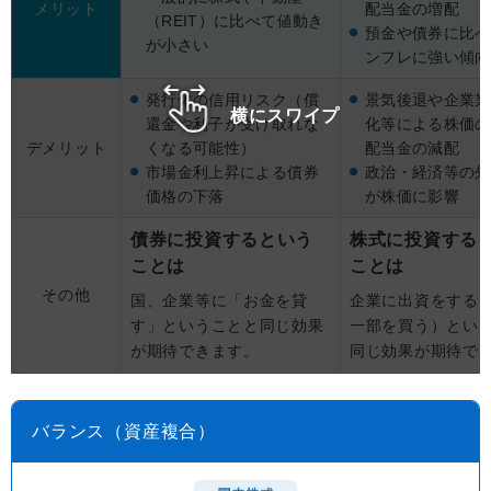
メリット
配当金の増配
（REIT）に比べて値動き
預金や債券に比べ
が小さい
ンフレに強い傾向
発行体の信用リスク（償
景気後退や企業業
横にスワイプ
還金や利子が受け取れな
化等による株価の
デメリット
くなる可能性）
配当金の減配
市場金利上昇による債券
政治・経済等の外
価格の下落
が株価に影響
債券に投資するという
株式に投資する
ことは
ことは
その他
国、企業等に「お金を貸
企業に出資をする
す」ということと同じ効果
一部を買う）とい
が期待できます。
同じ効果が期待で
バランス（資産複合）